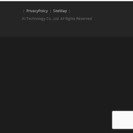
｜
PrivacyPolicy
｜
SiteMap
｜
AI-Technology Co., Ltd. All Rights Reserved.