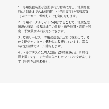
1．専用受信装置が設置された地域に対し、地震発生
時に｢到達までの余裕時間｣・｢予想震度｣を警報装置
（スピーカー、警報灯）でお知らせします。
2．専用ポータルサイトを参照することで、地震配信
履歴の確認、模擬訓練用の日時・猶予時間・震度を設
定、予測震度値の設定ができます。
3．監視サービス 専用受信器が正常に稼動している
かを配信センターで15秒毎に監視しています。異常
時には自動でメール通報します。
4．ヘルプデスクは有人対応（24時間365日、即時復
旧支援）です。また端末先出しセンドバックがありま
す（年間保証料必要）。