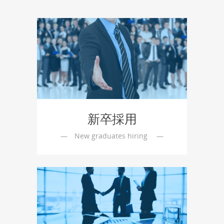
新卒採用
—
　New graduates hiring 　—