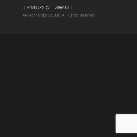
｜
PrivacyPolicy
｜
SiteMap
｜
AI-Technology Co., Ltd. All Rights Reserved.